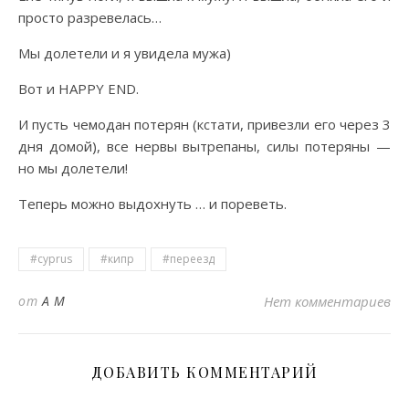
просто разревелась…
Мы долетели и я увидела мужа)
Вот и HAPPY END.
И пусть чемодан потерян (кстати, привезли его через 3
дня домой), все нервы вытрепаны, силы потеряны —
но мы долетели!
Теперь можно выдохнуть … и пореветь.
#cyprus
#кипр
#переезд
от
A M
Нет комментариев
ДОБАВИТЬ КОММЕНТАРИЙ